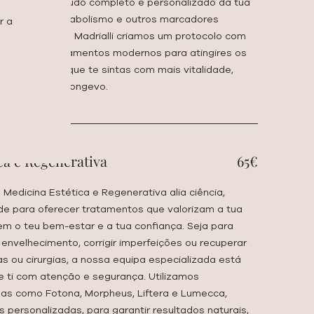
partir de um estudo completo e personalizado da tua
, imunidade, metabolismo e outros marcadores
r a
lhecimento. Na Madrialli criamos um protocolo com
alistas e equipamentos modernos para atingires os
rotocolo para que te sintas com mais vitalidade,
udável e mais longevo.
ca e Regenerativa
65€
 a Medicina Estética e Regenerativa alia ciência,
ade para oferecer tratamentos que valorizam a tua
m o teu bem-estar e a tua confiança. Seja para
o envelhecimento, corrigir imperfeições ou recuperar
 ou cirurgias, a nossa equipa especializada está
e ti com atenção e segurança. Utilizamos
as como Fotona, Morpheus, Liftera e Lumecca,
 personalizadas, para garantir resultados naturais,