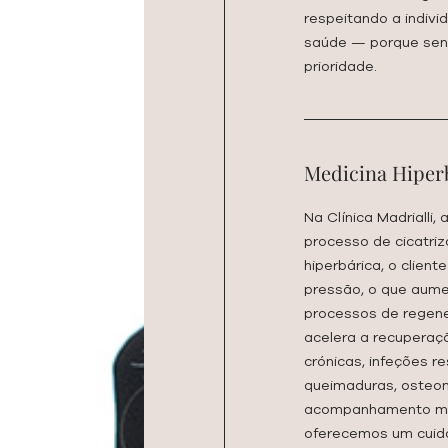
respeitando a indivi
saúde — porque sent
prioridade.
Medicina Hiper
Na Clínica Madrialli
processo de cicatri
hiperbárica, o clien
pressão, o que aume
processos de regene
acelera a recuperaçã
crónicas, infeções re
queimaduras, osteom
acompanhamento méd
oferecemos um cuida