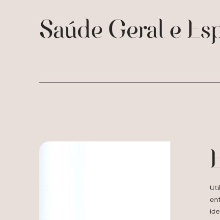
Saúde Geral e Es
E
Ut
en
id