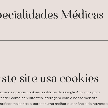
pecialidades Médicas
Programa exclu
longevidade e a
ste site usa cookies
Dr. Rodrigo Ayoub
• Primeira Consulta 
• Seguimento - 400€
ilizamos apenas cookies analíticos do Google Analytics para
tender como os visitantes interagem com o nosso website,
Os avanços atuais d
entificar melhorias e garantir uma melhor experiência de navegaç