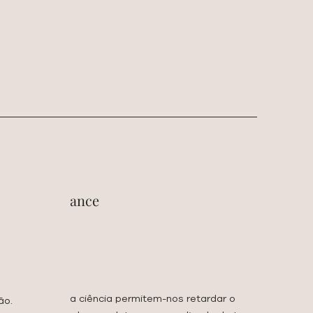
sivo de
lta performance
- 600€
 (1h30)
a medicina e da ciência permitem-nos retardar o
ão.