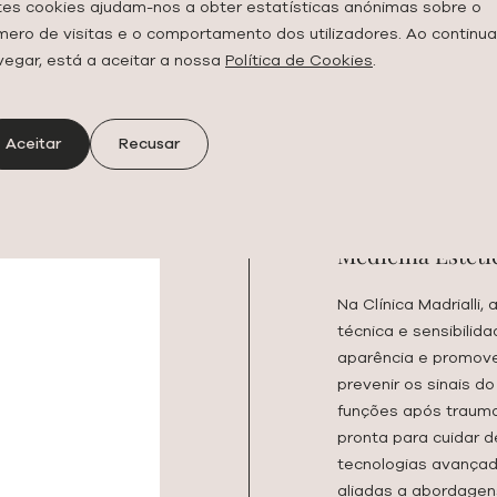
relógio biológico a 
tes cookies ajudam-nos a obter estatísticas anónimas sobre o
fisiologia hormonal
mero de visitas e o comportamento dos utilizadores. Ao continua
moleculares do enve
vegar, está a aceitar a nossa
Política de Cookies
.
profissionais especi
teus objetivos. Um p
mais jovem, mais sa
Aceitar
Recusar
Medicina Estéti
Na Clínica Madrialli,
técnica e sensibilid
aparência e promove
prevenir os sinais d
funções após traumas
pronta para cuidar d
tecnologias avançad
aliadas a abordagens