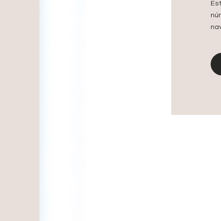
Es
nú
na