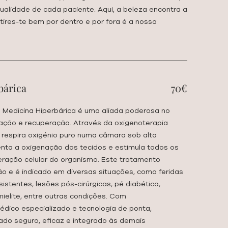
dualidade de cada paciente. Aqui, a beleza encontra a
ires-te bem por dentro e por fora é a nossa
bárica
70€
, a Medicina Hiperbárica é uma aliada poderosa no
zação e recuperação. Através da oxigenoterapia
te respira oxigénio puro numa câmara sob alta
nta a oxigenação dos tecidos e estimula todos os
ração celular do organismo. Este tratamento
o e é indicado em diversas situações, como feridas
sistentes, lesões pós-cirúrgicas, pé diabético,
ielite, entre outras condições. Com
ico especializado e tecnologia de ponta,
do seguro, eficaz e integrado às demais