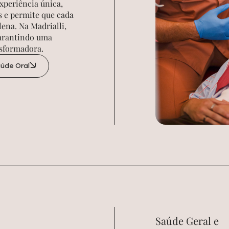
xperiência única,
s e permite que cada
ena. Na Madrialli,
garantindo uma
nsformadora.
úde Oral
Saúde Geral e